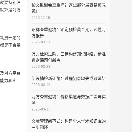
就要特别注
论文致谢会查重吗？这些部分最容易被忽
就算是对方
视！
2025-11-16
职称查重避坑：锁定预检黄金期，读懂万
方报告
耗费一定的
2026-03-27
都是不会坐
万方检索进阶：三步构建知识脉络，精准
锁定课题创新点
2026-03-23
及对方平台
毕设抽检新死角：过程记录缺失或致延毕
能力和实
2026-03-19
万方查重避坑：价格渠道与数据库差异实
测
2026-03-15
文献管理新范式：构建个人学术知识库的
三步闭环