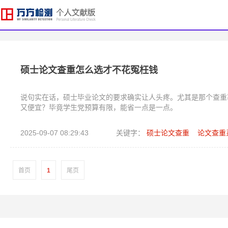
硕士论文查重怎么选才不花冤枉钱
说句实在话，硕士毕业论文的要求确实让人头疼。尤其是那个查重
又便宜？毕竟学生党预算有限，能省一点是一点。
2025-09-07 08:29:43
关键字：
硕士论文查重
论文查重
首页
1
尾页