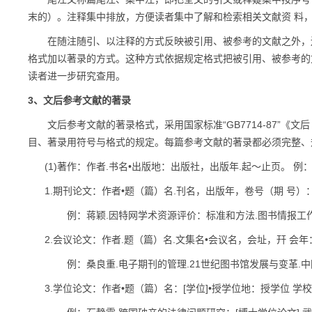
末的）。注释集中排放，方便读者集中了解和检索相关文献资 料
在随注随引、以注释的方式反映被引用、被参考的文献之外，还
格式加以著录的方式。这种方式依据规定格式把被引用、被参考的
读者进一步研究查用。
3、文后参考文献的著录
文后参考文献的著录格式，采用国家标准“GB7714-87”《文
目、著录用符号与格式的规定。每篇参考文献的著录都必须完整、规
(1)著作：作者.书名•出版地：出版社，出版年.起〜止页。 例：吴
1.期刊论文：作者•题（篇）名.刊名，出版年，卷号（期 号）
例：蒋颖.因特网学术资源评价：标准和方法.图书情报工作，1988 
2.会议论文：作者.题（篇）名.文集名•会议名，会址，幵 会
例：桑良重.电子期刊的管理.21世纪图书馆发展与变革.中国图 
3.学位论文：作者•题（篇）名：[学位]•授学位地：授学位 学