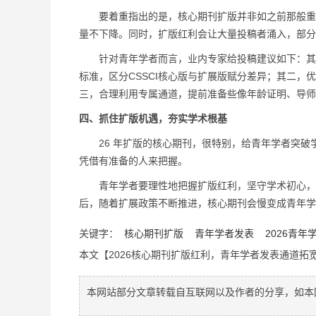
要着重指出的是，核心期刊扩版并非如之前那般重复
量不下降。同时，扩版红利会让大量投稿者涌入，部分
针对青年学者而言，业内专家给投稿建议如下：其一
标准，区分CSSCI核心版与扩展版赋分差异；其二
三，合理利用专属通道，提前准备些像年龄证明、导师
四、抓住扩版机遇，夯实学术根基
26 年扩版的核心期刊，很特别，给青年学者突破
凭借有准备的人来把握。
青年学者要理性地把握扩版红利，坚守学术初心，深
后，随着扩展政策不断推进，核心期刊会慢变成青年学
关键字：
核心期刊扩版
青年学者发表
2026青
本文【2026核心期刊扩版红利，青年学者发表通道拓
本网站部分文章转载自互联网以及作者的分享，如本