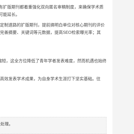
有扩版期刊都着重强化双向匿名审稿制度，来确保学术质
可能延长。
定制道路的扩版期刊，提前搞明白单位对核心期刊的评价
完善摘要、关键词等元数据，提高SEO检索曝光率；其
缩短，这全方位降低了青年学者发表难度，然而机遇也始终
高效发表学术成果，为自身学术生涯打下坚实基础。往
善处理。