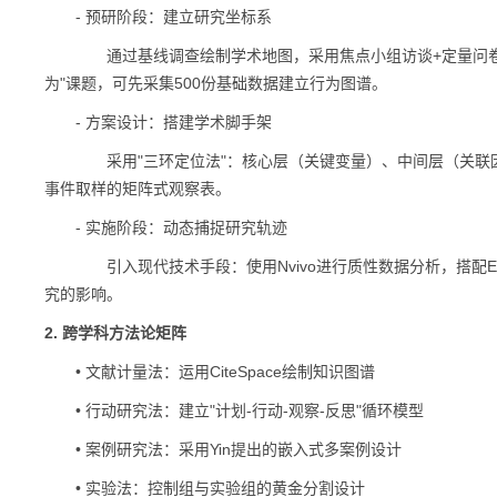
- 预研阶段：建立研究坐标系
通过基线调查绘制学术地图，采用焦点小组访谈+定量问卷的混
为"课题，可先采集500份基础数据建立行为图谱。
- 方案设计：搭建学术脚手架
采用"三环定位法"：核心层（关键变量）、中间层（关联因
事件取样的矩阵式观察表。
- 实施阶段：动态捕捉研究轨迹
引入现代技术手段：使用Nvivo进行质性数据分析，搭配Ex
究的影响。
2. 跨学科方法论矩阵
• 文献计量法：运用CiteSpace绘制知识图谱
• 行动研究法：建立"计划-行动-观察-反思"循环模型
• 案例研究法：采用Yin提出的嵌入式多案例设计
• 实验法：控制组与实验组的黄金分割设计