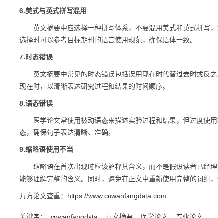
6.美式与英式拼写混用
英文摘要中应选择一种拼写体系，不要混用美式和英式拼写，如"realize"与"re
选择时可以参考目标期刊的语言使用规范，确保语体一致。
7.时态错误
英文摘要中常见的时态错误包括误用现在时代替过去时或反之。
现在时，以清晰表达研究过程和结果的时间顺序。
8.语态错误
医学论文常使用被动语态来描述实验过程和结果，但过度使用被
态，确保句子表达清晰、准确。
9.缩略语使用不当
缩略语在首次出现时应该解释其含义，而不是假设读者已经理解
能够理解完整的含义。同时，避免在正文中重新使用完整的词组，
万方论文查重：
https://www.cnwanfangdata.com
关键字：
cnwanfangdata
英文摘要
医学论文
专业论文