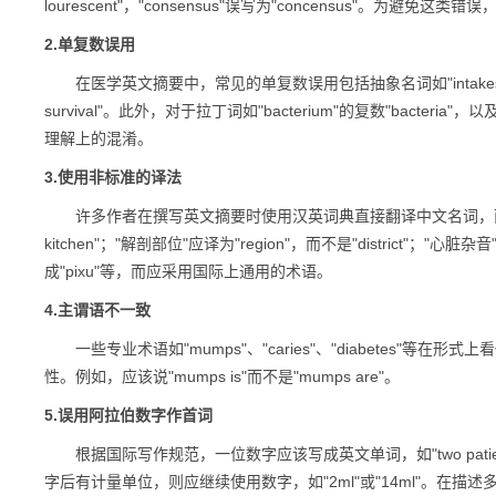
lourescent"，"consensus"误写为"concensus"。
2.单复数误用
在医学英文摘要中，常见的单复数误用包括抽象名词如"intakes"误写为"in
survival"。此外，对于拉丁词如"bacterium"的复数"bact
理解上的混淆。
3.使用非标准的译法
许多作者在撰写英文摘要时使用汉英词典直接翻译中文名词，而非参考国
kitchen"；"解剖部位"应译为"region"，而不是"district"；"心
成"pixu"等，而应采用国际上通用的术语。
4.主谓语不一致
一些专业术语如"mumps"、"caries"、"diabetes"
性。例如，应该说"mumps is"而不是"mumps are"。
5.误用阿拉伯数字作首词
根据国际写作规范，一位数字应该写成英文单词，如"two patient
字后有计量单位，则应继续使用数字，如"2ml"或"14ml"。在