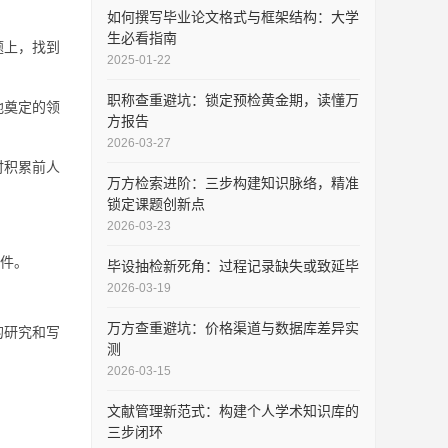
如何撰写毕业论文格式与框架结构：大学
生必看指南
题上，找到
2025-01-22
职称查重避坑：锁定预检黄金期，读懂万
地奠定的领
方报告
2026-03-27
时积累前人
万方检索进阶：三步构建知识脉络，精准
锁定课题创新点
2026-03-23
件。
毕设抽检新死角：过程记录缺失或致延毕
2026-03-19
万方查重避坑：价格渠道与数据库差异实
的研究和写
测
2026-03-15
文献管理新范式：构建个人学术知识库的
三步闭环