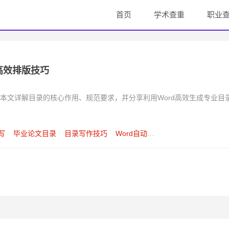
首页
学术查重
职业
高效排版技巧
本文详解目录的核心作用、规范要求，并分享利用Word高效生成专业目
写
毕业论文目录
目录写作技巧
Word自动目录
论文结构